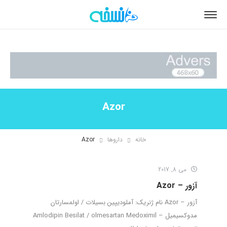
Azor
خانه
داروها
Azor
می 8, 2017
آزور – Azor
آزور – Azor نام ژنریک: آملودیپین بسیلات / اولمسارتان
مدوکسیمیل – Amlodipin Besilat / olmesartan Medoximil