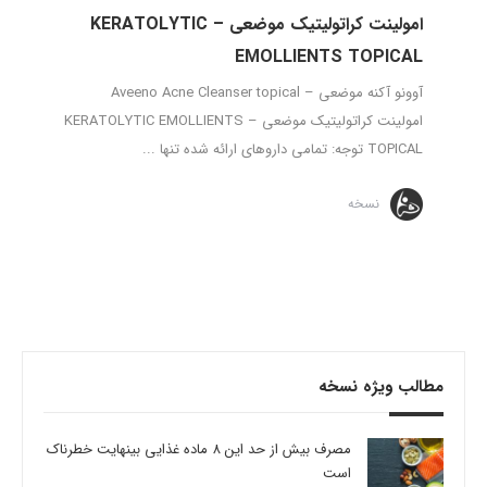
امولینت کراتولیتیک موضعی – KERATOLYTIC
EMOLLIENTS TOPICAL
آوونو آکنه موضعی – Aveeno Acne Cleanser topical
امولینت کراتولیتیک موضعی – KERATOLYTIC EMOLLIENTS
TOPICAL توجه: تمامی داروهای ارائه شده تنها ...
نسخه
مطالب ویژه نسخه
مصرف بیش از حد این 8 ماده غذایی بینهایت خطرناک
است