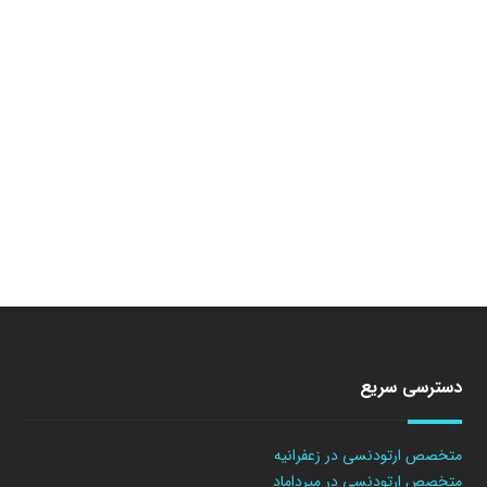
دسترسی سریع
متخصص ارتودنسی در زعفرانیه
متخصص ارتودنسی در میرداماد