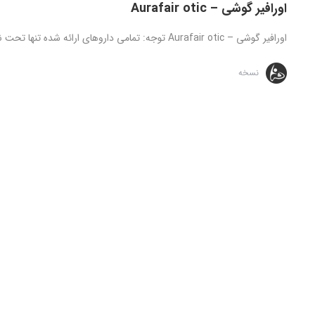
اورافیر گوشی – Aurafair otic
اورافیر گوشی – Aurafair otic توجه: تمامی داروهای ارائه شده تنها تحت نظارت و دستور مستقیم پزشک قابل استفاده می باشد، مطالب ...
نسخه