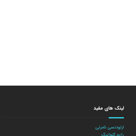
لینک های مفید
ارتودنسی نامرئی
رژیم کتوژنیک