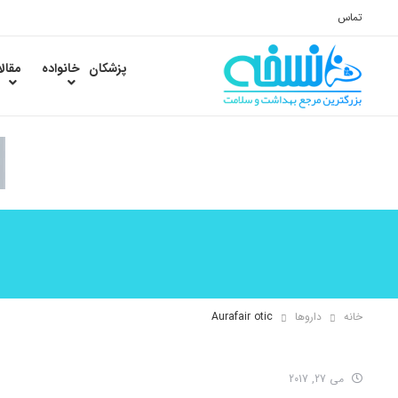
تماس
پزشکان
خانواده
مقال
خانه
داروها
Aurafair otic
می 27, 2017