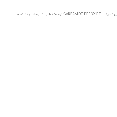
داروی انتخابی گوش – Audiologist’s Choice otic نام ژنریک: کاربامید پروکسید – CARBAMIDE PEROXIDE توجه: تمامی داروهای ارائه شده