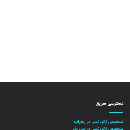
دسترسی سریع
متخصص ارتودنسی در زعفرانیه
متخصص ارتودنسی در میرداماد