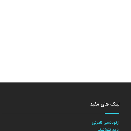
لینک های مفید
ارتودنسی نامرئی
رژیم کتوژنیک