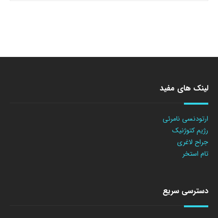
لینک های مفید
ارتودنسی نامرئی
رژیم کتوژنیک
جراح لاغری
تام استخر
دسترسی سریع