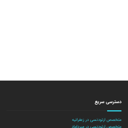
دسترسی سریع
متخصص ارتودنسی در زعفرانیه
متخصص ارتودنسی در میرداماد