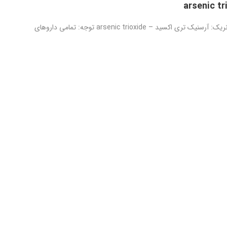
آرسنیک تری اکسید داخل وریدی – arsenic trioxide intravenous نام ژنریک: آرسنیک تری اکسید – arsenic trioxide توجه: تمامی داروهای