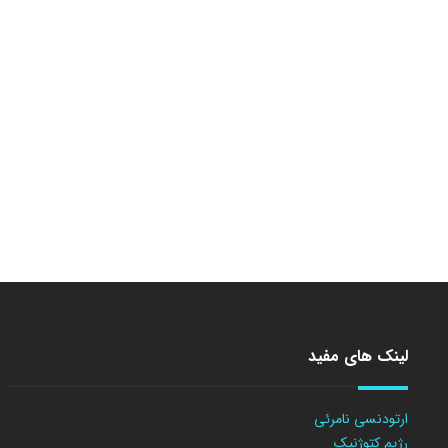
لینک های مفید
ارتودنسی نامرئی
رژیم کتوژنیک