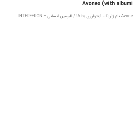
آوونوکس همراه با آلبومین عضلانی – Avonex (with albumin) intramuscular نام ژنریک: اینترفرون بتا 1A / آلبومین انسانی – INTERFERON