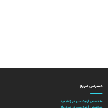
دسترسی سریع
متخصص ارتودنسی در زعفرانیه
متخصص ارتودنسی در میرداماد