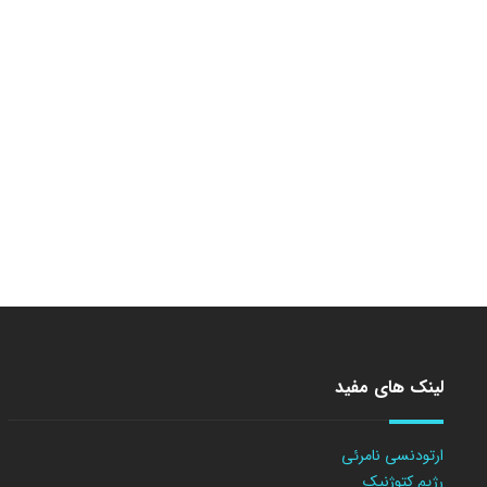
لینک های مفید
ارتودنسی نامرئی
رژیم کتوژنیک