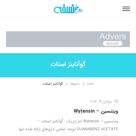
گوآنابنز استات
خانه
داروها
گوآنابنز استات
جولای 19, 2017
ویتنسین – Wytensin
ویتنسین – Wytensin نام ژنریک : گوآنابنز استات –
GUANABENZ ACETATE توجه: تمامی داروهای ارائه شده تنها