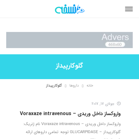
گلوکارپیداز
خانه
داروها
گلوکارپیداز
جولای 17, 2017
واروکساز داخل وریدی – Voraxaze intravenous
واروکساز داخل وریدی – Voraxaze intravenous نام ژنریک:
گلوکارپیداز – GLUCARPIDASE توجه: تمامی داروهای ارائه