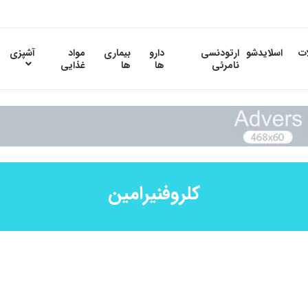
ات
اسلایدشو
ارتودنسی
دارو
بیماری
مواد
آشپزی
نامرئی
ها
ها
غذایی
کلروفنیرامین