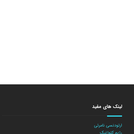
لینک های مفید
ارتودنسی نامرئی
رژیم کتوژنیک