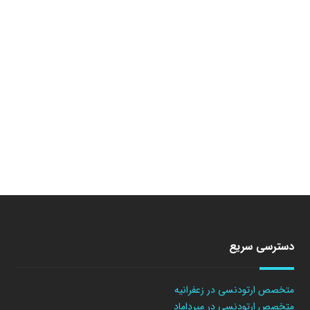
دسترسی سریع
متخصص ارتودنسی در زعفرانیه
متخصص ارتودنسی در میرداماد