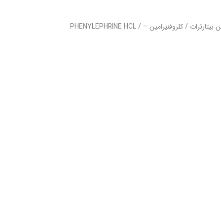
آتوس ام اس – Atuss MS نام ژنریک: فنیل افرین اچ سی ال / هیدروکدئین بیتارترات / کلروفنیرامین – PHENYLEPHRINE HCL /