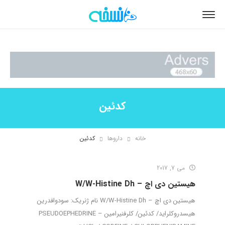
کدئین
خانه
داروها
کدئین
می 7, 2017
هیستین دی اچ – W/W-Histine Dh
هیستین دی اچ – W/W-Histine Dh نام ژنریک: سودوافدرین
هیسدروکلراید/ کدئین/ کلرفنیرامین – PSEUDOEPHEDRINE