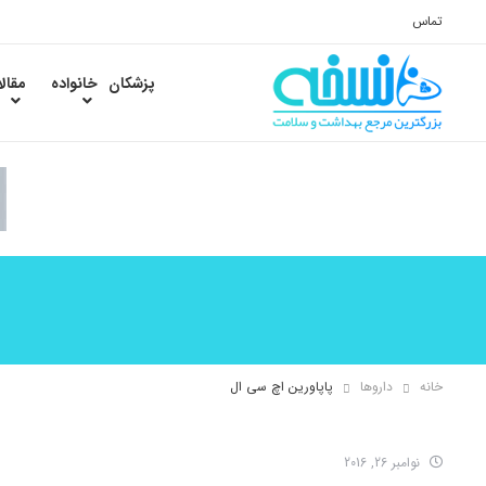
تماس
پزشکان
خانواده
مقال
خانه
داروها
پاپاورین اچ سی ال
نوامبر 26, 2016