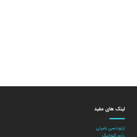
لینک های مفید
ارتودنسی نامرئی
رژیم کتوژنیک