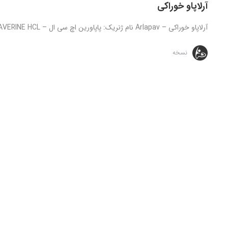
آرلاپاو خوراکی
آرلاپاو خوراکی – Arlapav نام ژنریک: پاپاورین اچ سی ال – PAPAVERINE HCL توجه: تمامی داروهای ارائه شده تنها تحت نظارت و ...
نسخه