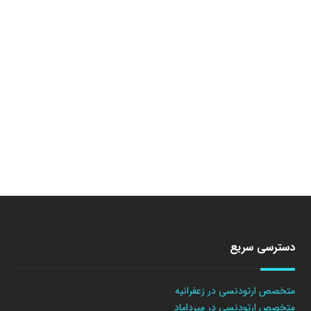
دسترسی سریع
متخصص ارتودنسی در زعفرانیه
متخصص ارتودنسی در میرداماد