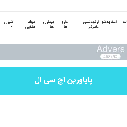
ات
اسلایدشو
ارتودنسی
دارو
بیماری
مواد
آشپزی
نامرئی
ها
ها
غذایی
پاپاورین اچ سی ال