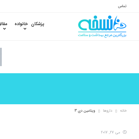
تماس
پزشکان
خانواده
مقال
خانه
داروها
ویتامین دی 3
می 27, 2017