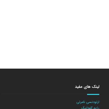
لینک های مفید
ارتودنسی نامرئی
رژیم کتوژنیک