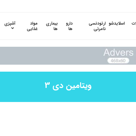
ات
اسلایدشو
ارتودنسی
دارو
بیماری
مواد
آشپزی
نامرئی
ها
ها
غذایی
ویتامین دی 3