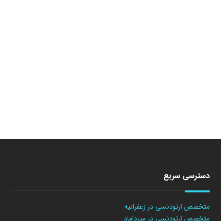
دسترسی سریع
متخصص ارتودنسی در زعفرانیه
متخصص ارتودنسی در میرداماد