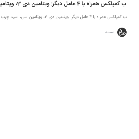
ب کمپلکس همراه با 4 عامل دیگر: ویتامین دی 3، ویتامین سی، اسید چرب و روی
ب کمپلکس همراه با 4 عامل دیگر: ویتامین دی 3، ویتامین سی، اسید چرب و روی – B complex#4-vits D3,C,&FA-zinc ox ...
نسخه