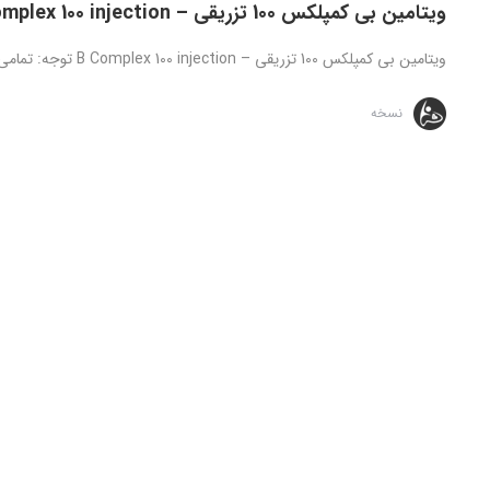
ویتامین بی کمپلکس 100 تزریقی – B Complex 100 injection
ویتامین بی کمپلکس 100 تزریقی – B Complex 100 injection توجه: تمامی داروهای ارائه شده تنها تحت نظارت و دستور ...
نسخه