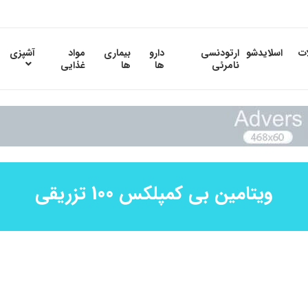
ات
اسلایدشو
ارتودنسی
دارو
بیماری
مواد
آشپزی
نامرئی
ها
ها
غذایی
ویتامین بی کمپلکس 100 تزریقی