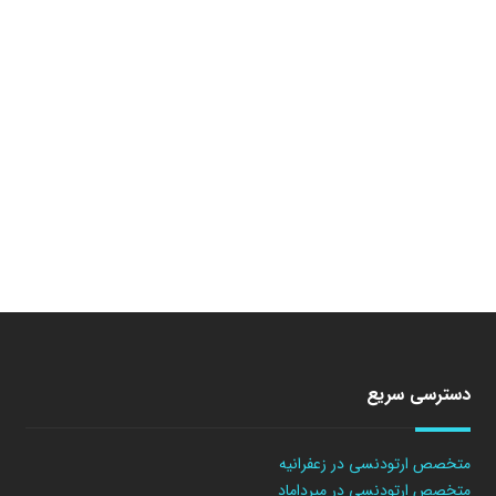
دسترسی سریع
متخصص ارتودنسی در زعفرانیه
متخصص ارتودنسی در میرداماد