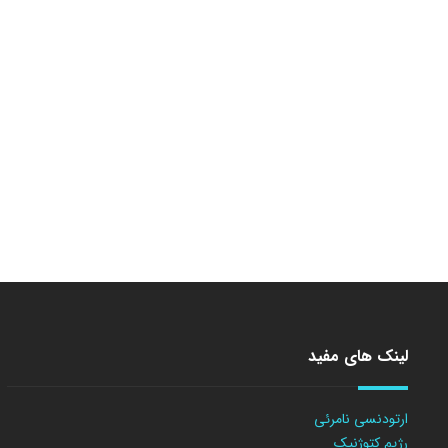
لینک های مفید
ارتودنسی نامرئی
رژیم کتوژنیک