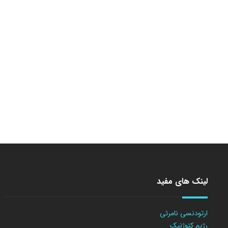
لینک های مفید
ارتودنسی نامرئی
رژیم کتوژنیک