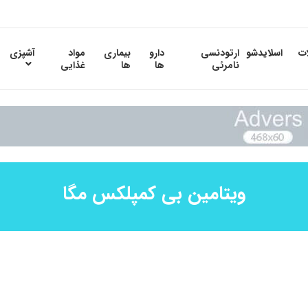
ات
اسلایدشو
ارتودنسی
دارو
بیماری
مواد
آشپزی
نامرئی
ها
ها
غذایی
ویتامین بی کمپلکس مگا