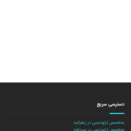
دسترسی سریع
متخصص ارتودنسی در زعفرانیه
متخصص ارتودنسی در میرداماد