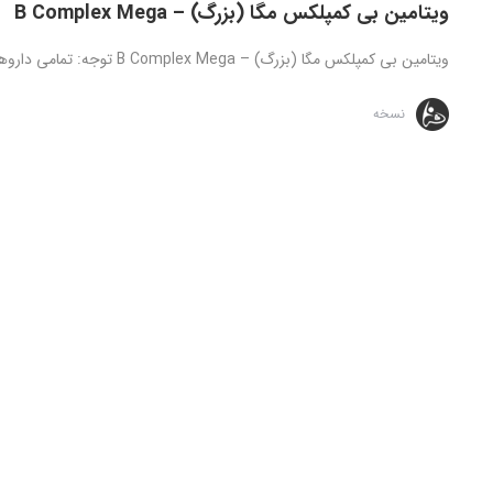
ویتامین بی کمپلکس مگا (بزرگ) – B Complex Mega
ویتامین بی کمپلکس مگا (بزرگ) – B Complex Mega توجه: تمامی داروهای ارائه شده تنها تحت نظارت و دستور مستقیم ...
نسخه