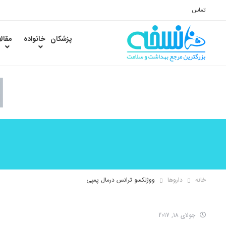
تماس
پزشکان
خانواده
مقال
خانه
داروها
ووژلکسو ترانس درمال پمپی
جولای 18, 2017