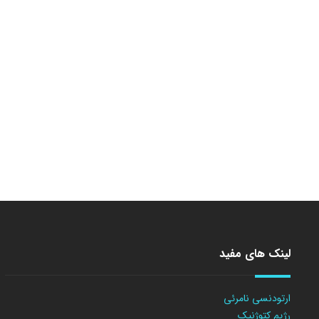
لینک های مفید
ارتودنسی نامرئی
رژیم کتوژنیک