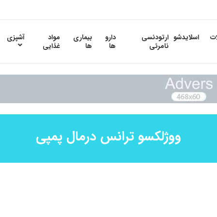
ات
اسلایدشو
ارتودنسی
دارو
بیماری
مواد
آشپزی
نامرئی
ها
ها
غذایی
ووژلکسو ترانس درمال پمپی