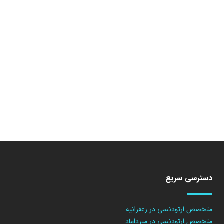
دسترسی سریع
متخصص ارتودنسی در زعفرانیه
متخصص ارتودنسی در میرداماد