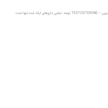
ووژلکسو ترانس درمال پمپی – Vogelxo transdermal نام ژنریک: تستسترون – TESTOSTERONE توجه: تمامی داروهای ارائه شده تنها تحت