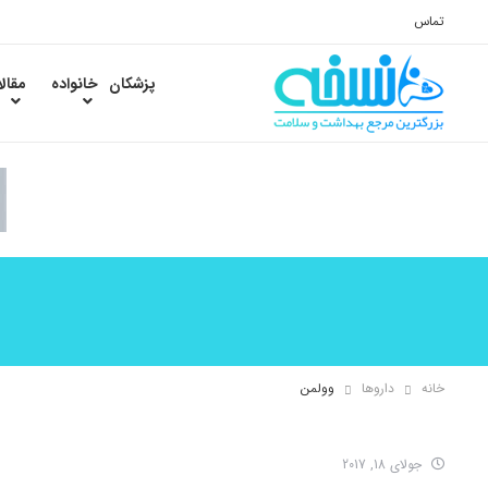
تماس
پزشکان
خانواده
مقال
خانه
داروها
وولمن
جولای 18, 2017