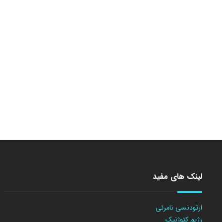
لینک های مفید
ارتودنسی نامرئی
رژیم کتوژنیک