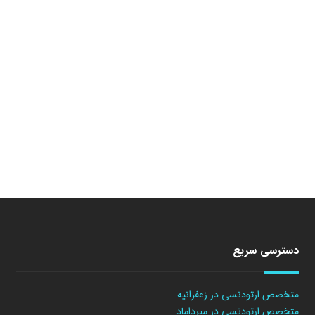
دسترسی سریع
متخصص ارتودنسی در زعفرانیه
متخصص ارتودنسی در میرداماد