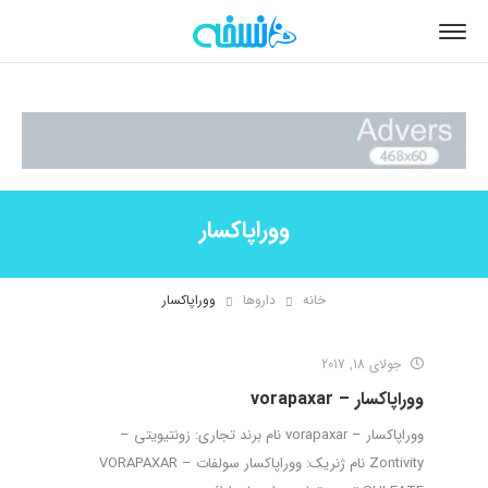
ووراپاکسار
خانه
داروها
ووراپاکسار
جولای 18, 2017
ووراپاکسار – vorapaxar
ووراپاکسار – vorapaxar نام برند تجاری: زونتیویتی –
Zontivity نام ژنریک: ووراپاکسار سولفات – VORAPAXAR