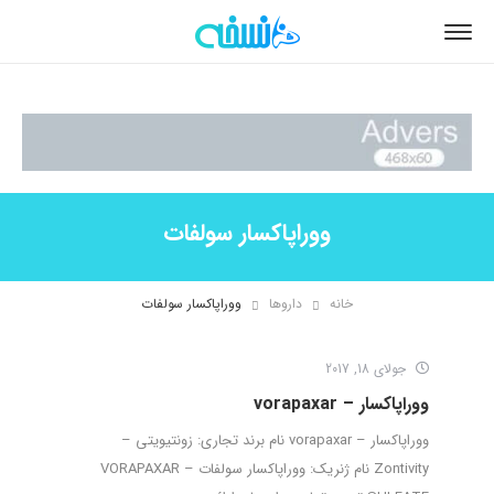
ووراپاکسار سولفات
خانه
داروها
ووراپاکسار سولفات
جولای 18, 2017
ووراپاکسار – vorapaxar
ووراپاکسار – vorapaxar نام برند تجاری: زونتیویتی –
Zontivity نام ژنریک: ووراپاکسار سولفات – VORAPAXAR