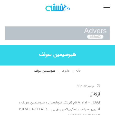
هیوسیمین سولف
خانه
داروها
هیوسیمین سولف
نوامبر 26, 2016
آرلاتال
آرلاتال – Arlatal نام ژنریک: فنوباربیتال / هیوسیمین سولف /
آتروپین سولف / اسکوپولامین اچ بی – PHENOBARBITAL /