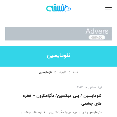
نئومایسین
خانه
داروها
نئومایسین
جولای 17, 2017
نئومایسین / پلی میکسین/ دگزامتازون – قطره
های چشمی
نئومایسین / پلی میکسین/ دگزامتازون – قطره های چشمی –