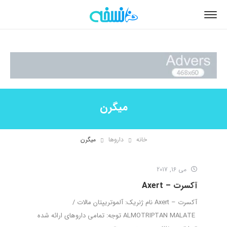
میگرن
خانه
داروها
میگرن
می 16, 2017
آکسرت – Axert
آکسرت – Axert نام ژنریک: آلموتریپتان مالات /
ALMOTRIPTAN MALATE توجه: تمامی داروهای ارائه شده