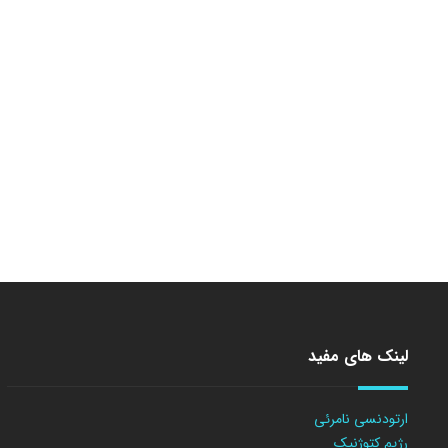
لینک های مفید
ارتودنسی نامرئی
رژیم کتوژنیک