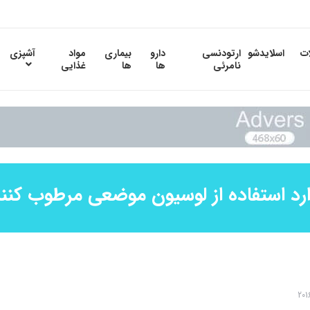
ات
اسلایدشو
ارتودنسی
دارو
بیماری
مواد
آشپزی
نامرئی
ها
ها
غذایی
رد استفاده از لوسیون موضعی مرطوب کنن