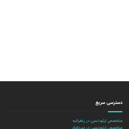
دسترسی سریع
متخصص ارتودنسی در زعفرانیه
متخصص ارتودنسی در میرداماد