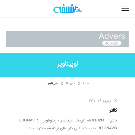
لوپیناویر
خانه
داروها
لوپیناویر
ژانویه 28, 2017
کالترا
کالترا – Kaletra نام ژنریک: لوپیناویر / ریتوناویر – LOPINAVIR
/ RITONAVIR توجه: تمامی داروهای ارائه شده تنها تحت