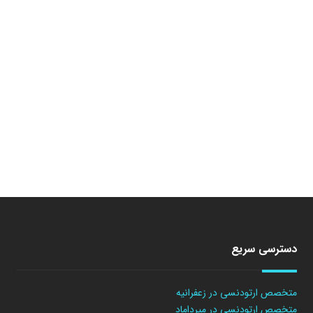
دسترسی سریع
متخصص ارتودنسی در زعفرانیه
متخصص ارتودنسی در میرداماد