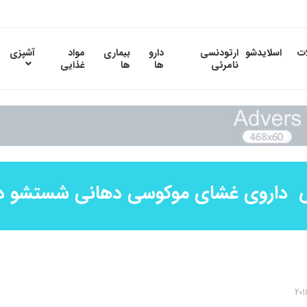
ات
اسلایدشو
ارتودنسی
دارو
بیماری
مواد
آشپزی
نامرئی
ها
ها
غذایی
 داروی غشای موکوسی دهانی شستشو د