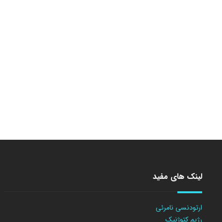
لینک های مفید
ارتودنسی نامرئی
رژیم کتوژنیک