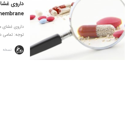
membrane
توجه: تمامی دا
نسخه