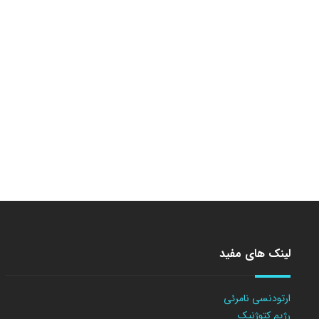
لینک های مفید
ارتودنسی نامرئی
رژیم کتوژنیک