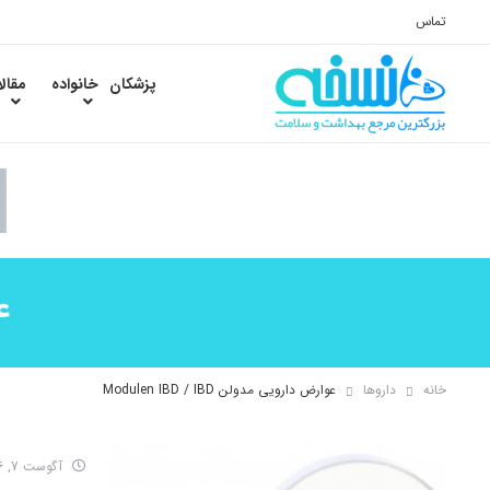
تماس
پزشکان
خانواده
مقال
عو
خانه
داروها
عوارض دارویی مدولن Modulen IBD / IBD
آگوست 7, 2016