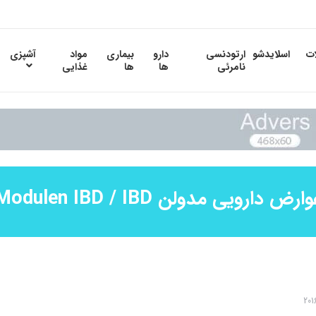
ات
اسلایدشو
ارتودنسی
دارو
بیماری
مواد
آشپزی
نامرئی
ها
ها
غذایی
ارض دارویی مدولن Modulen IBD / IBD