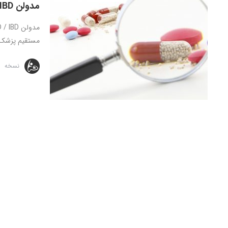
مدولن Modulen IBD / IBD
مستقیم پزشک ق
نسخه