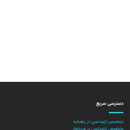
دسترسی سریع
متخصص ارتودنسی در زعفرانیه
متخصص ارتودنسی در میرداماد