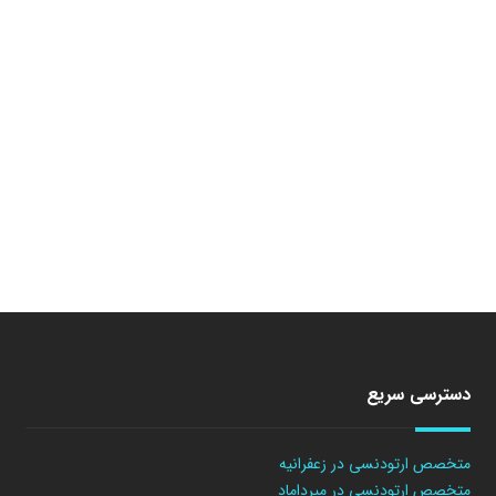
دسترسی سریع
متخصص ارتودنسی در زعفرانیه
متخصص ارتودنسی در میرداماد