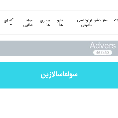
ات
اسلایدشو
ارتودنسی
دارو
بیماری
مواد
آشپزی
نامرئی
ها
ها
غذایی
سولفاسالازین