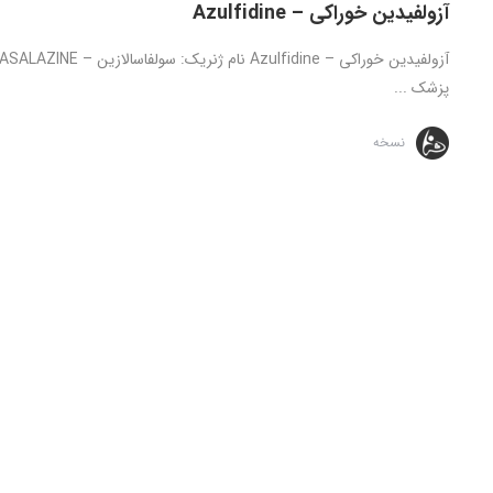
آزولفیدین خوراکی – Azulfidine
پزشک ...
نسخه