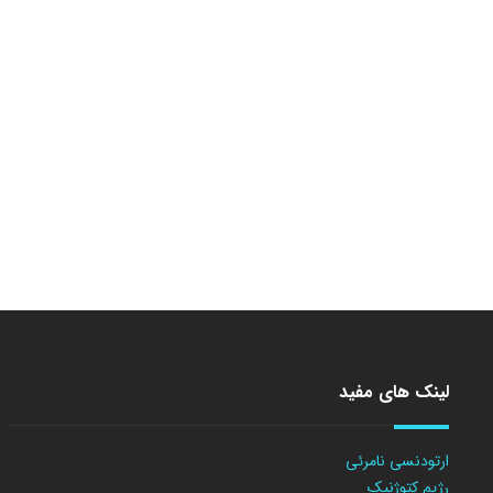
لینک های مفید
ارتودنسی نامرئی
رژیم کتوژنیک