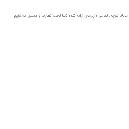
آزولفیدین خوراکی – Azulfidine نام ژنریک: سولفاسالازین – SULFASALAZINE توجه: تمامی داروهای ارائه شده تنها تحت نظارت و دستور مستقیم