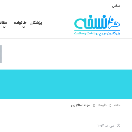
تماس
پزشکان
خانواده
مقال
خانه
داروها
سولفاسالازین
می 8, 2017