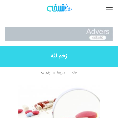
زخم لثه
خانه
داروها
زخم لثه