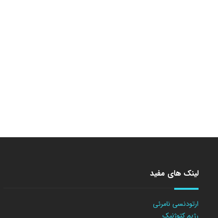
لینک های مفید
ارتودنسی نامرئی
رژیم کتوژنیک