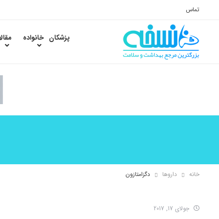
تماس
پزشکان
خانواده
مقال
خانه
داروها
دگزامتازون
جولای 17, 2017