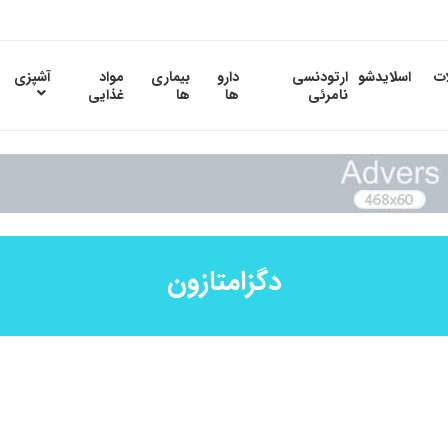
ات
اسلایدشو
ارتودنسی
دارو
بیماری
مواد
آشپزی
نامرئی
ها
ها
غذایی
دگزامتازون