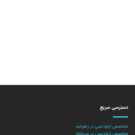
دسترسی سریع
متخصص ارتودنسی در زعفرانیه
متخصص ارتودنسی در میرداماد