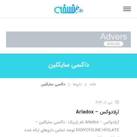
داکسی سایکلین
خانه
داروها
داکسی سایکلین
می 8, 2017
آرلادوکس – Arladox
آرلادوکس – Arladox نام ژنریک : داکسی سایکلین –
DOXYCYCLINE HYCLATE توجه: تمامی داروهای ارائه شده