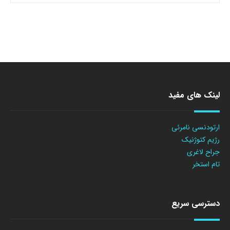
لینک های مفید
ارتودنسی نامرئی
رژیم کتوژنیک
جراح لاغری
تام استخر
دسترسی سریع