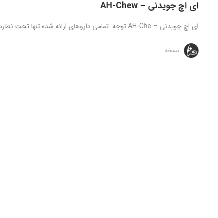
ای اچ جویدنی – AH-Chew
ای اچ جویدنی – AH-Che توجه: تمامی داروهای ارائه شده تنها تحت نظارت و دستور مستقیم پزشک قابل استفاده می ...
نسخه