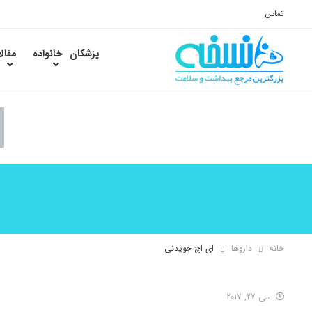
تماس
پزشکان
خانواده
مقال
خانه
داروها
ای اچ جویدنی
می 27, 2017