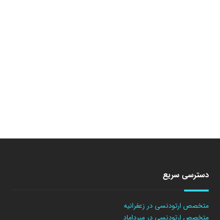
دسترسی سریع
متخصص ارتودنسی در زعفرانیه
متخصص ارتودنسی در میرداماد