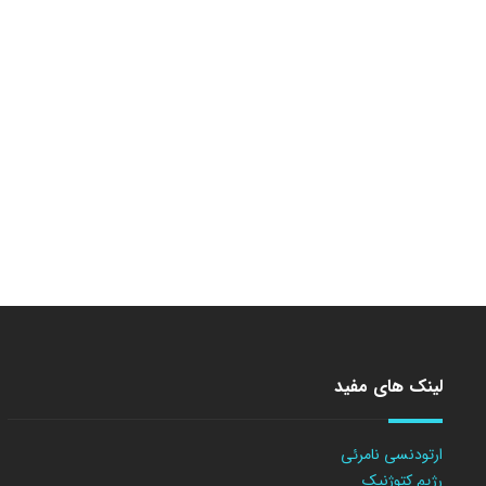
لینک های مفید
ارتودنسی نامرئی
رژیم کتوژنیک