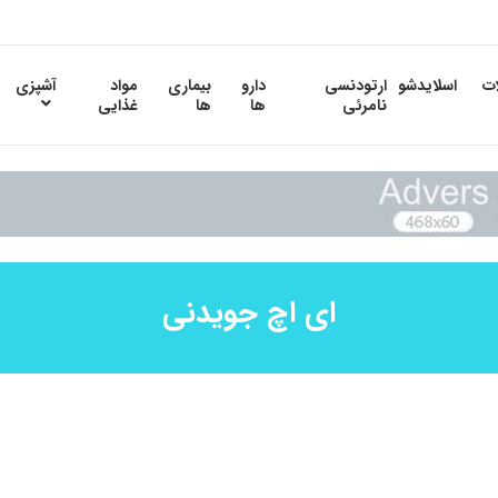
ات
اسلایدشو
ارتودنسی
دارو
بیماری
مواد
آشپزی
نامرئی
ها
ها
غذایی
ای اچ جویدنی