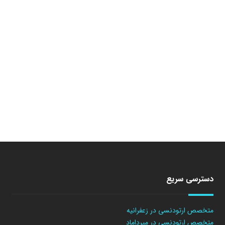
دسترسی سریع
متخصص ارتودنسی در زعفرانیه
متخصص ارتودنسی در میرداماد