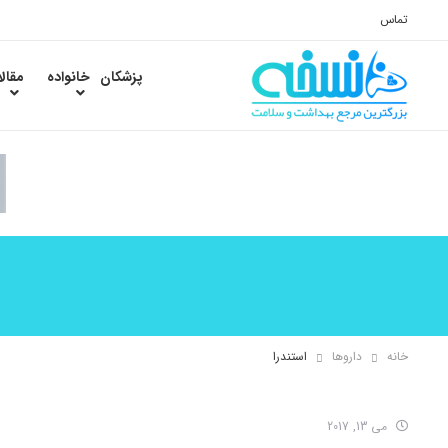
تماس
پزشکان
خانواده
مقال
خانه
داروها
استندرا
می 13, 2017