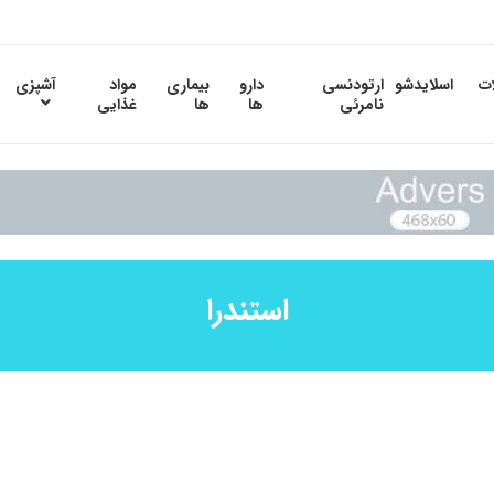
ات
اسلایدشو
ارتودنسی
دارو
بیماری
مواد
آشپزی
نامرئی
ها
ها
غذایی
استندرا