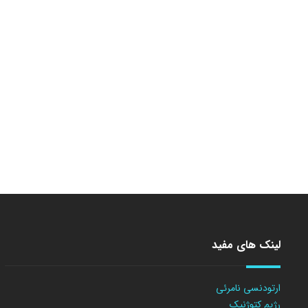
لینک های مفید
ارتودنسی نامرئی
رژیم کتوژنیک