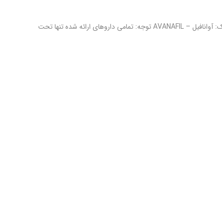
آوانافیل خوراکی – avanafil نام تجاری شایع: استندرا – Stendra نام ژنریک: آوانافیل – AVANAFIL توجه: تمامی داروهای ارائه شده تنها تحت