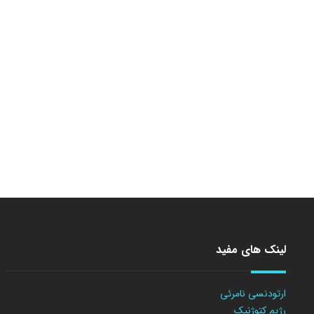
لینک های مفید
ارتودنسی نامرئی
رژیم کتوژنیک