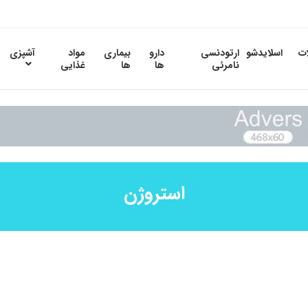
ات
اسلایدشو
ارتودنسی
دارو
بیماری
مواد
آشپزی
نامرئی
ها
ها
غذایی
استروژن