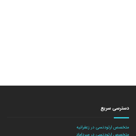
دسترسی سریع
متخصص ارتودنسی در زعفرانیه
متخصص ارتودنسی در میرداماد