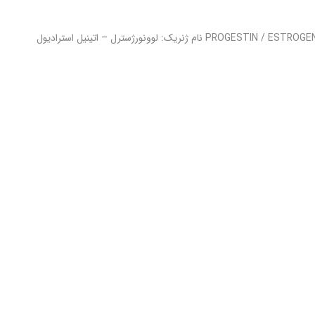
آوین – Aviane ضد بارداری پروژستین / استروژن – PROGESTIN / ESTROGEN CONTRACEPTIVE نام ژنریک: لوونورژسترل – اتینیل استرادیول