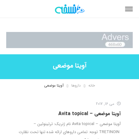
آویتا موضعی
خانه
داروها
آویتا موضعی
می 16, 2017
آویتا موضعی – Avita topical
آویتا موضعی – Avita topical نام ژنریک: ترتینوئین –
TRETINOIN توجه: تمامی داروهای ارائه شده تنها تحت نظارت