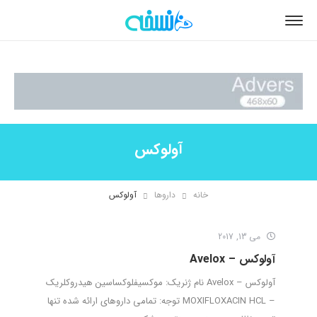
آولوکس
خانه
داروها
آولوکس
می 13, 2017
آولوکس – Avelox
آولوکس – Avelox نام ژنریک: موکسیفلوکساسین هیدروکلریک
– MOXIFLOXACIN HCL توجه: تمامی داروهای ارائه شده تنها