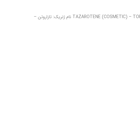
آواژ موضعی – Avage topical ترازودون ( کاسماتیک ) – موضعی / TAZAROTENE (COSMETIC) – TOPICAL نام ژنریک: تازاروتن –