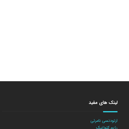
لینک های مفید
ارتودنسی نامرئی
رژیم کتوژنیک