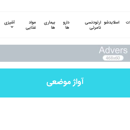
ات
اسلایدشو
ارتودنسی
دارو
بیماری
مواد
آشپزی
نامرئی
ها
ها
غذایی
آواژ موضعی