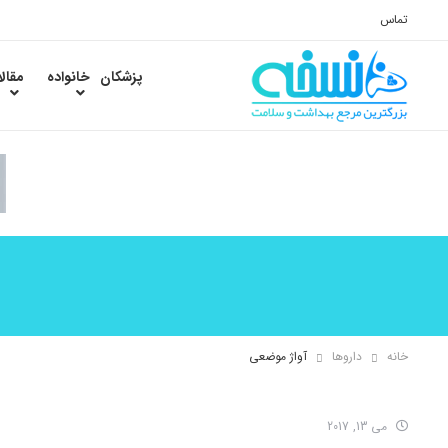
تماس
پزشکان
خانواده
مقال
خانه
داروها
آواژ موضعی
می 13, 2017