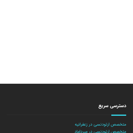
دسترسی سریع
متخصص ارتودنسی در زعفرانیه
متخصص ارتودنسی در میرداماد