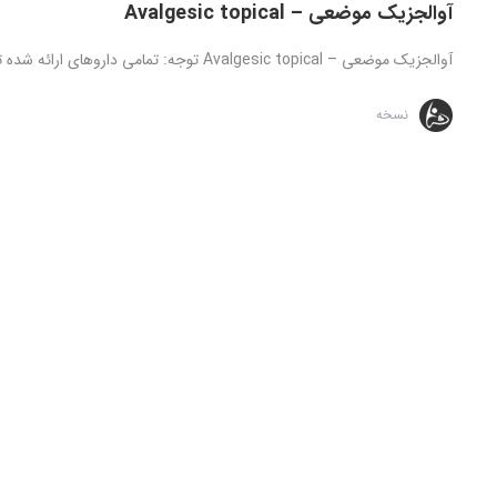
آوالجزیک موضعی – Avalgesic topical
آوالجزیک موضعی – Avalgesic topical توجه: تمامی داروهای ارائه شده تنها تحت نظارت و دستور مستقیم پزشک قابل استفاده می باشد، ...
نسخه