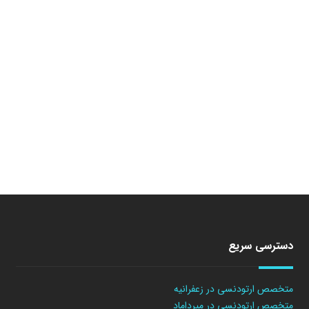
دسترسی سریع
متخصص ارتودنسی در زعفرانیه
متخصص ارتودنسی در میرداماد