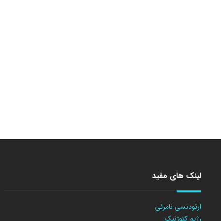
لینک های مفید
ارتودنسی نامرئی
رژیم کتوژنیک