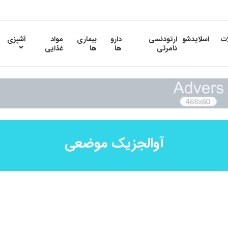
ات
اسلایدشو
ارتودنسی
دارو
بیماری
مواد
آشپزی
نامرئی
ها
ها
غذایی
آوالجزیک موضعی