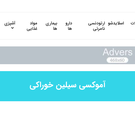
ات
اسلایدشو
ارتودنسی
دارو
بیماری
مواد
آشپزی
نامرئی
ها
ها
غذایی
آموکسی سیلین خوراکی