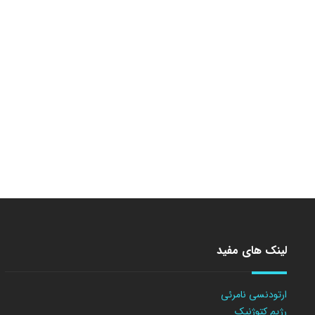
لینک های مفید
ارتودنسی نامرئی
رژیم کتوژنیک