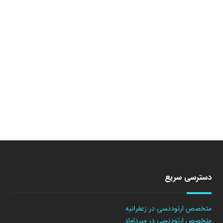
دسترسی سریع
متخصص ارتودنسی در زعفرانیه
متخصص ارتودنسی در میرداماد