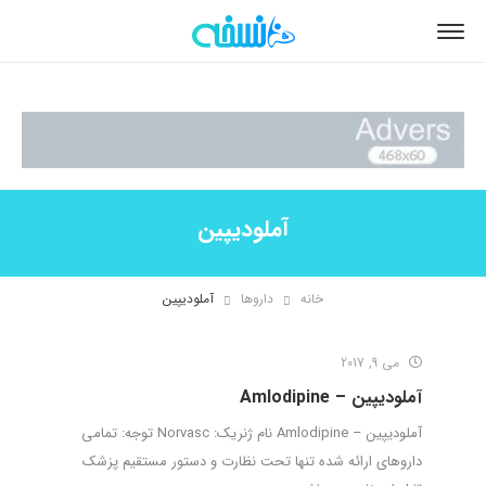
آملودیپین
خانه
داروها
آملودیپین
می 9, 2017
آملودیپین – Amlodipine
آملودیپین – Amlodipine نام ژنریک: Norvasc توجه: تمامی
داروهای ارائه شده تنها تحت نظارت و دستور مستقیم پزشک