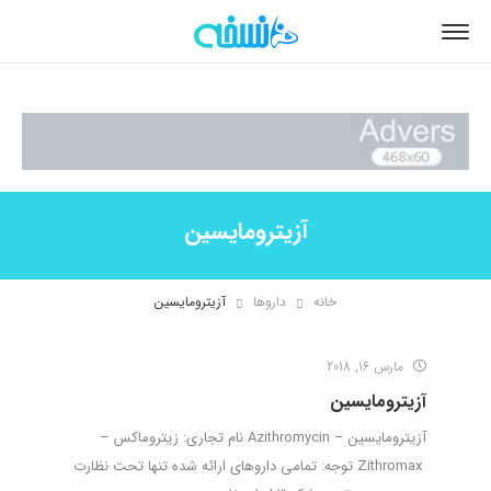
آزیترومایسین
خانه
داروها
آزیترومایسین
مارس 16, 2018
آزیترومایسین
آزیترومایسین – Azithromycin نام تجاری: زیتروماکس –
Zithromax توجه: تمامی داروهای ارائه شده تنها تحت نظارت