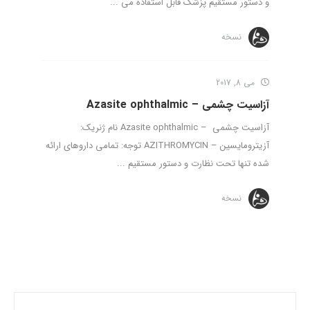
و دستور مستقیم پزشک قابل استفاده می ...
نسخه
می 8, 2017
آزاسیت چشمی – Azasite ophthalmic
آزاسیت چشمی – Azasite ophthalmic نام ژنریک:
آزیترومایسین – AZITHROMYCIN توجه: تمامی داروهای ارائه
شده تنها تحت نظارت و دستور مستقیم ...
نسخه