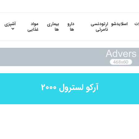
ات
اسلایدشو
ارتودنسی
دارو
بیماری
مواد
آشپزی
نامرئی
ها
ها
غذایی
آرکو لسترول 2000