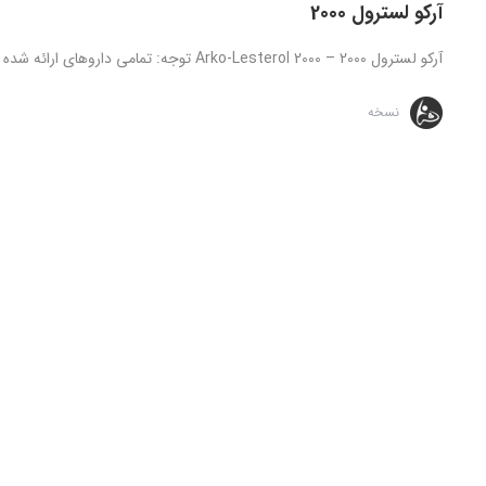
آرکو لسترول 2000
آرکو لسترول 2000 – Arko-Lesterol 2000 توجه: تمامی داروهای ارائه شده تنها تحت نظارت و دستور مستقیم پزشک قابل استفاده می ...
نسخه