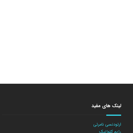
لینک های مفید
ارتودنسی نامرئی
رژیم کتوژنیک