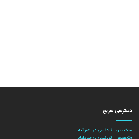
دسترسی سریع
متخصص ارتودنسی در زعفرانیه
متخصص ارتودنسی در میرداماد