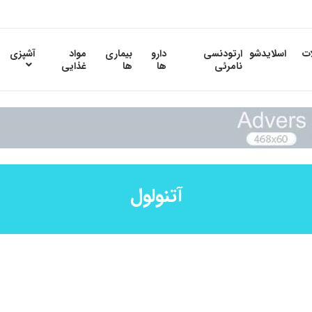
ات
اسلایدشو
ارتودنسی
دارو
بیماری
مواد
آشپزی
نامرئی
ها
ها
غذایی
آتنولول