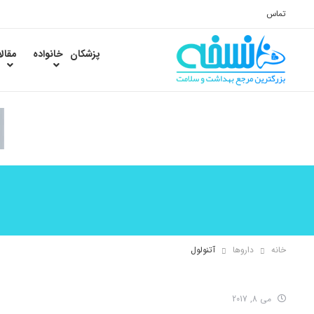
تماس
پزشکان
خانواده
مقال
خانه
داروها
آتنولول
می 8, 2017