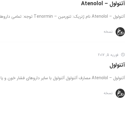
آتنولول – Atenolol
آتنولول – Atenolol نام ژنریک: تنورمین – Tenormin توجه: تمامی داروهای ارائه شده تنها تحت نظارت و دستور مستقیم پزشک قابل استفاده ...
نسخه
فوریه 5, 2017
آتنولول
آتنولول – Atenolol مصارف آتنولول آتنولول با سایر داروهای فشار خون و یا بدون دیگر داروهای فشارخون استفاده می شود. کاهش ...
نسخه