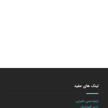
لینک های مفید
ارتودنسی نامرئی
رژیم کتوژنیک