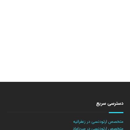
دسترسی سریع
متخصص ارتودنسی در زعفرانیه
متخصص ارتودنسی در میرداماد