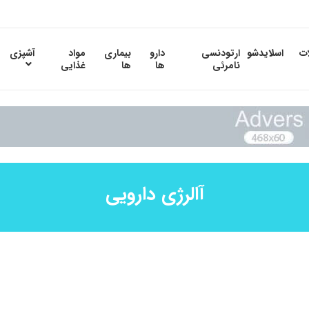
ات
اسلایدشو
ارتودنسی
دارو
بیماری
مواد
آشپزی
نامرئی
ها
ها
غذایی
آالرژی دارویی