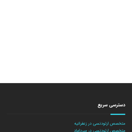
دسترسی سریع
متخصص ارتودنسی در زعفرانیه
متخصص ارتودنسی در میرداماد