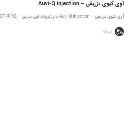
آوی کیوی تزریقی – Auvi-Q injection
آوی کیوی تزریقی – Auvi-Q injection نام ژنریک: اپی نفرین – EPINEPHRINE توجه: تمامی داروهای ارائه شده تنها تحت نظارت و دستور ...
نسخه