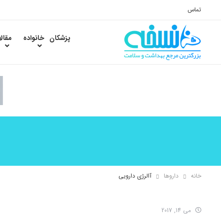
تماس
پزشکان
خانواده
مقال
خانه
داروها
آالرژی دارویی
می 14, 2017