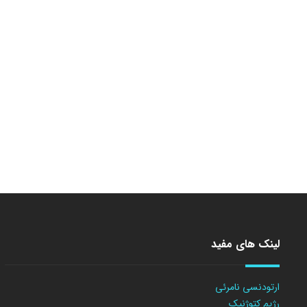
لینک های مفید
ارتودنسی نامرئی
رژیم کتوژنیک