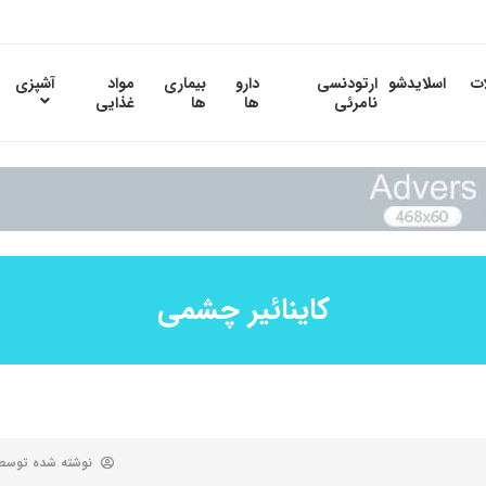
ات
اسلایدشو
ارتودنسی
دارو
بیماری
مواد
آشپزی
نامرئی
ها
ها
غذایی
کاینائیر چشمی
نوشته شده توس