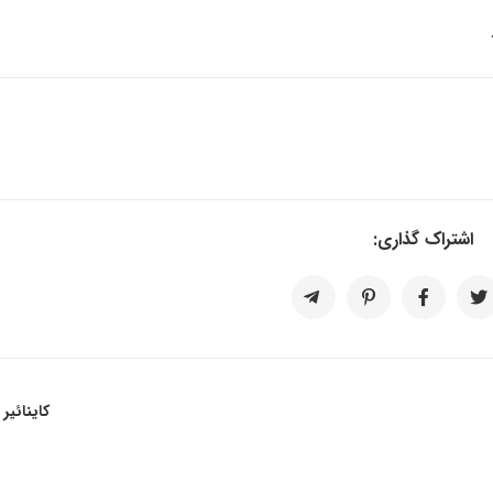
اشتراک گذاری:
کاینائیر پی 17