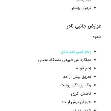
قرمزی چشم
عوارض جانبی نادر
شدید:
ریتم قلبی غیر عادی
عملکرد غیر طبیعی دستگاه عصبی
زخم قرنیه
تعریق بیش از حد
رنگ پریدگی پوست
کاهش انرژی
هیجان بیش از حد
شدت کم تر: