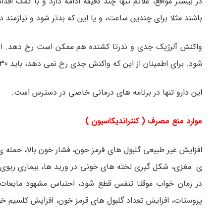
در بیشتر مواقع، علائم تنها چند دقیقه ادامه دارد و با کمک ا
باشند مثلا برای چندین ساعت، و یا این که بدتر شود و نیازمند د
واکنش آلرژیک جدی و ندرتا کشنده هم ممکن است رخ دهد. این
شود. برای اطمینان از این که واکنش جدی رخ نمی دهد، باید 30 دقیقه پس از هر بار تزریق تحت مراقبت طبی باشید.
این دارو تنها در برنامه های درمانی خاصی در دسترس است.
موارد منع مصرف ( کنتراندیکاسیون )
افزایش غیر طبیعی گلبول های قرمز خون، فشار خون بالا، حمله 
ی مغزی، شکل گیری لخته های خونی در ورید ها، بیماری ریوی 
در زمان خواب موقتا تنفس قطع شود، احتباس مشهود مایعات، 
پروستات، افزایش تعداد گلبول های قرمز خون، افزایش کلسیم خو