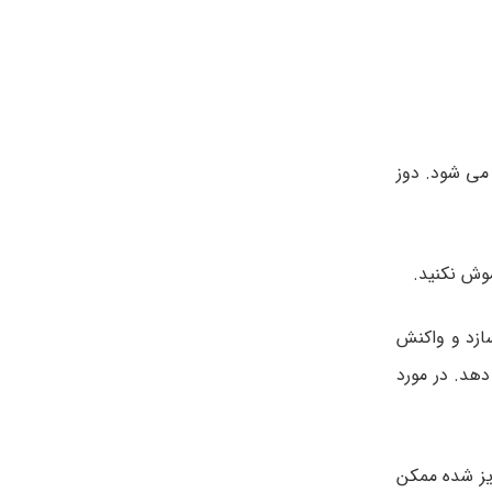
 هفته ی بعد و بعد هر 10 هفته مجددا تزریق می شود. دوز
موش نکنید.
سازد و واکنش
هد. در مورد
ویز شده ممکن