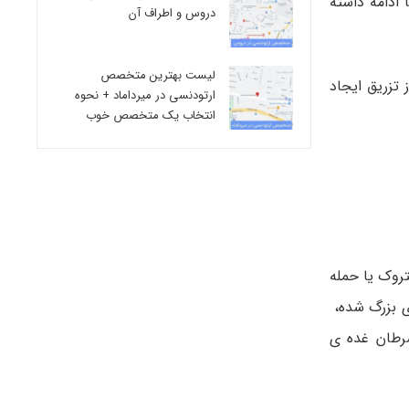
 ادامه داشته
دروس و اطراف آن
لیست بهترین متخصص
تزریق ایجاد
ارتودنسی در میرداماد + نحوه
انتخاب یک متخصص خوب
روک یا حمله
ی بزرگ شده،
سرطان غده ی