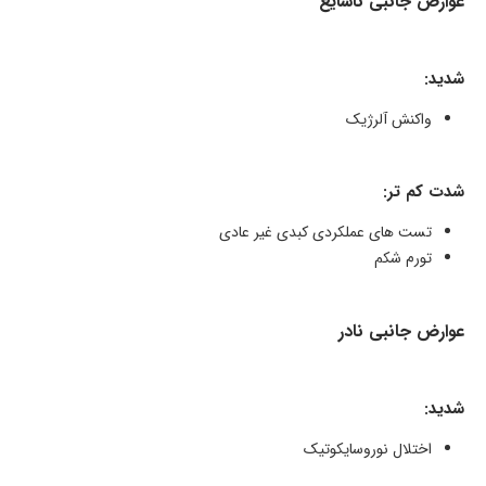
عوارض جانبی ناشایع
شدید:
واکنش آلرژیک
شدت کم تر:
تست های عملکردی کبدی غیر عادی
تورم شکم
عوارض جانبی نادر
شدید:
اختلال نوروسایکوتیک