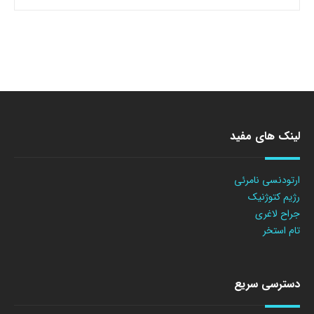
لینک های مفید
ارتودنسی نامرئی
رژیم کتوژنیک
جراح لاغری
تام استخر
دسترسی سریع