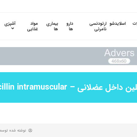
ات
اسلایدشو
ارتودنسی
دارو
بیماری
مواد
آشپزی
نامرئی
ها
ها
غذایی
داخل عضلانی – Wycillin intramuscular
نوشته شده توس