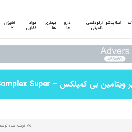
ات
اسلایدشو
ارتودنسی
دارو
بیماری
مواد
آشپزی
نامرئی
ها
ها
غذایی
ویتامین بی کمپلکس – B Complex Super
نوشته شده توس