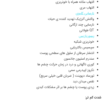
التهاب مثانه همراه با خونریزی
التهاب مری
نارسایی کلیوی
واکنش آلرژیک تهدید کننده ی حیات
نارسایی چند ارگانی
QT طولانی
پسوریازیس
خونریزی شبکیه
سپسیس باکتریایی
انتشار سرطان از سلول های سطحی پوست
سندرم استیون جانسون
کوری ناگهانی و درد در زمان حرکت چشم ها
نکروز اپیدرمی سمی
تورساد دپوینت ( ضربان قلبی خیلی سریع)
نقص میدان دید
زردی پوست یا چشم ها بر اثر مشکلات کبدی
شدت کم تر: