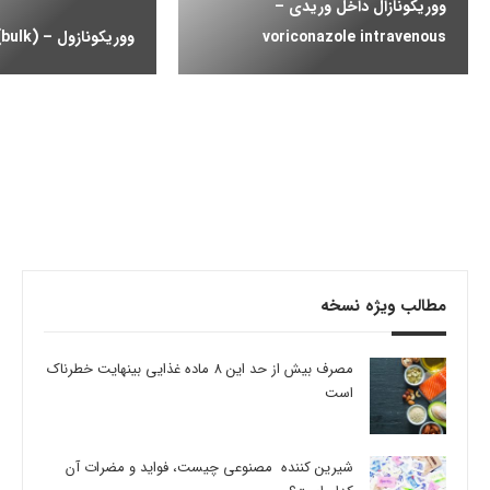
ووریکونازال داخل وریدی –
voriconazole intravenous
ووریکونازول – (voriconazole (bulk
مطالب ویژه نسخه
مصرف بیش از حد این 8 ماده غذایی بینهایت خطرناک
است
شیرین کننده مصنوعی چیست، فواید و مضرات آن